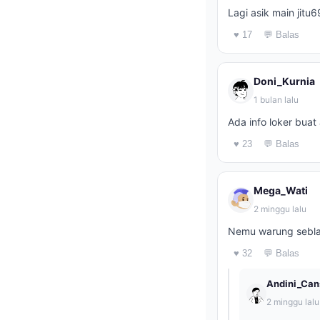
Lagi asik main jitu
♥ 17
💬 Balas
Doni_Kurnia
1 bulan lalu
Ada info loker bua
♥ 23
💬 Balas
Mega_Wati
2 minggu lalu
Nemu warung seblak
♥ 32
💬 Balas
Andini_Can
2 minggu lalu