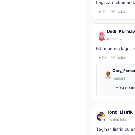
Lagi cari rekomenda
♥ 13
💬 Balas
Dedi_Kurnia
Kemarin
MU menang lagi sem
♥ 28
💬 Balas
Gery_Fansb
Kemarin
Hoki doan
Tono_Listrik
1 bulan lalu
Tagihan listrik bul