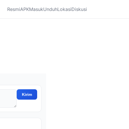
Resmi
APK
Masuk
Unduh
Lokasi
Diskusi
Kirim