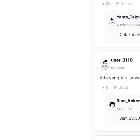
♥ 34
💬 Balas
Yanto_Tekn
4 minggu lalu
Cek kabel-
user_3110
Kemarin
Ada yang tau jadwa
♥ 6
💬 Balas
Rian_Anker
Kemarin
Jam 23.30 