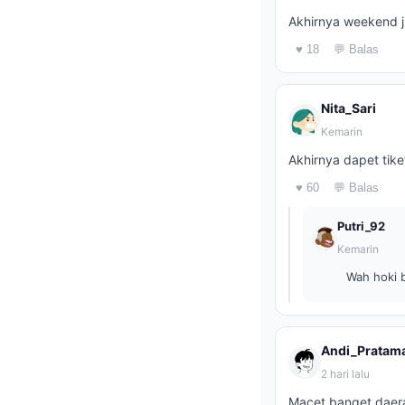
Akhirnya weekend j
♥ 18
💬 Balas
Nita_Sari
Kemarin
Akhirnya dapet tike
♥ 60
💬 Balas
Putri_92
Kemarin
Wah hoki b
Andi_Pratam
2 hari lalu
Macet banget daera