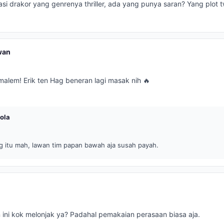
si drakor yang genrenya thriller, ada yang punya saran? Yang plot tw
wan
alem! Erik ten Hag beneran lagi masak nih 🔥
ola
g itu mah, lawan tim papan bawah aja susah payah.
an ini kok melonjak ya? Padahal pemakaian perasaan biasa aja.