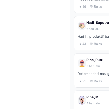
♥ 16
💬 Balas
Hadi_Saputra
6 hari lalu
Hari ini produktif b
♥ 43
💬 Balas
Rina_Putri
3 hari lalu
Rekomendasi nasi g
♥ 21
💬 Balas
Rina_M
4 hari lalu