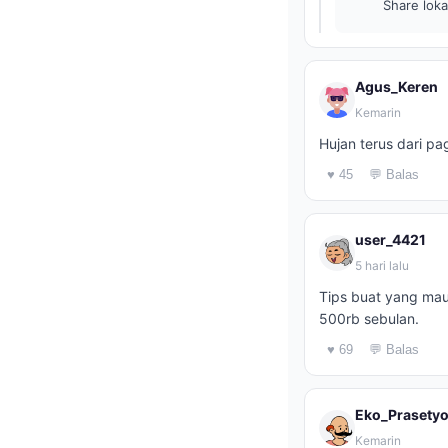
Share loka
Agus_Keren
Kemarin
Hujan terus dari pa
♥ 45
💬 Balas
user_4421
5 hari lalu
Tips buat yang mau 
500rb sebulan.
♥ 69
💬 Balas
Eko_Prasety
Kemarin