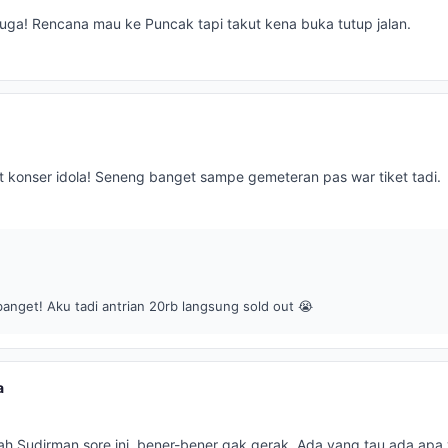
uga! Rencana mau ke Puncak tapi takut kena buka tutup jalan.
t konser idola! Seneng banget sampe gemeteran pas war tiket tadi.
anget! Aku tadi antrian 20rb langsung sold out 😭
a
h Sudirman sore ini, bener-bener gak gerak. Ada yang tau ada apa