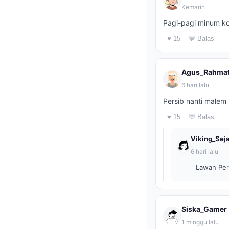
Kemarin
Pagi-pagi minum kop
♥ 15
💬 Balas
Agus_Rahma
6 hari lalu
Persib nanti malem 
♥ 15
💬 Balas
Viking_Seja
6 hari lalu
Lawan Pers
Siska_Gamer
1 minggu lalu