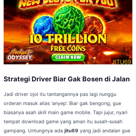
Strategi Driver Biar Gak Bosen di Jalan
Jadi driver ojol itu tantangannya pas lagi nunggu
orderan masuk alias ‘anyep’. Biar gak bengong, gue
biasanya asah skill main game mobile. Tapi jujur, nyari
tempat download game yang aman itu susah-susah
gampang. Untungnya ada
jitu69
yang jadi andalan gue