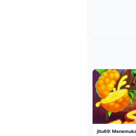
jitu69: Menemuk