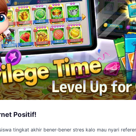
net Positif!
swa tingkat akhir bener-bener stres kalo mau nyari referens