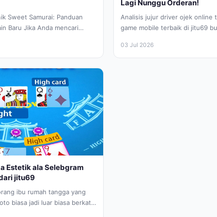
Lagi Nunggu Orderan!
nik Sweet Samurai: Panduan
Analisis jujur driver ojek online
n Baru Jika Anda mencari
game mobile terbaik di jitu69 
lot yang kembali ke akar...
orderan.
03 Jul 2026
ga Estetik ala Selebgram
ari jitu69
orang ibu rumah tangga yang
to biasa jadi luar biasa berkat